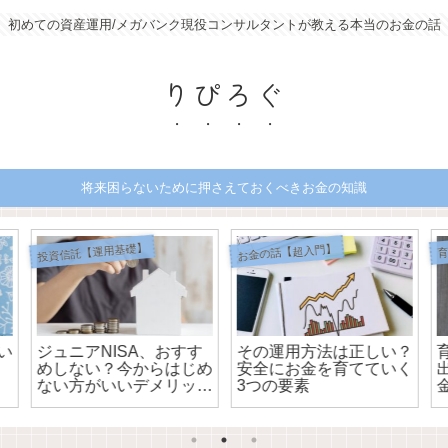
初めての資産運用/メガバンク現役コンサルタントが教える本当のお金の話
りぴろぐ
将来困らないために押さえておくべきお金の知識
投資信託【運用基礎】
お金の話【超入門】
育
い
ジュニアNISA、おすす
その運用方法は正しい？
めしない？今からはじめ
安全にお金を育てていく
ない方がいいデメリット
3つの要素
2つ