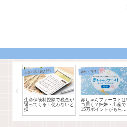
お金の話【超入門】
産休・育休
か？産休
生命保険料控除で税金が
赤ちゃんファーストは
意してお
返ってくる！使わないと
つ届く？妊娠・出産で
総額いく
損
15万ポイントがもらえ
る！