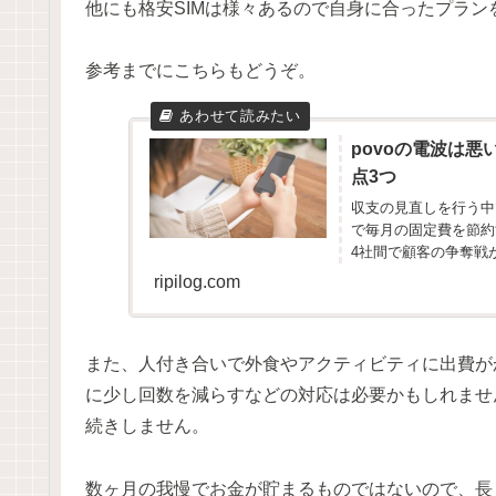
他にも格安SIMは様々あるので自身に合ったプラ
参考までにこちらもどうぞ。
povoの電波は
点3つ
収支の見直しを行う中
で毎月の固定費を節約することができます
4社間で顧客の争奪戦
いて...
ripilog.com
また、人付き合いで外食やアクティビティに出費が
に少し回数を減らすなどの対応は必要かもしれませ
続きしません。
数ヶ月の我慢でお金が貯まるものではないので、長