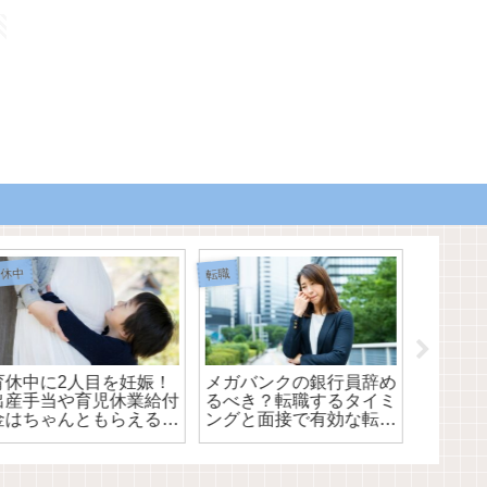
休中
転職
転職
育休中に2人目を妊娠！
メガバンクの銀行員辞め
【口コ
出産手当や育児休業給付
るべき？転職するタイミ
エージ
金はちゃんともらえる
ングと面接で有効な転職
みた感
の？
理由