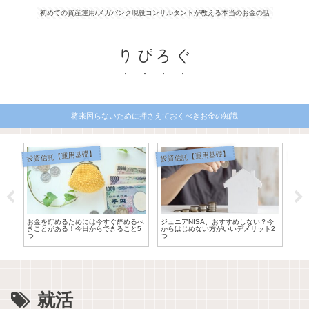
初めての資産運用/メガバンク現役コンサルタントが教える本当のお金の話
りぴろぐ
将来困らないために押さえておくべきお金の知識
投資信託【運用基礎】
投資信託【運用基礎】
お金
がい
お金を貯めるためには今すぐ辞めるべ
ジュニアNISA、おすすめしない？今
貯金
きことがある！今日からできること5
からはじめない方がいいデメリット2
はな
つ
つ
就活