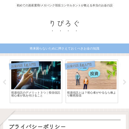
初めての資産運用/メガバンク現役コンサルタントが教える本当のお金の話
りぴろぐ
将来困らないために押さえておくべきお金の知識
お金の話【超入門】
お金の話【超入門】
転職
｜は
投資信託のデメリット３つ｜投信信託
投資信託とは？初心者がやるなら株よ
【口
初心者が気を付けること
り断然投信
を利
プライバシーポリシー